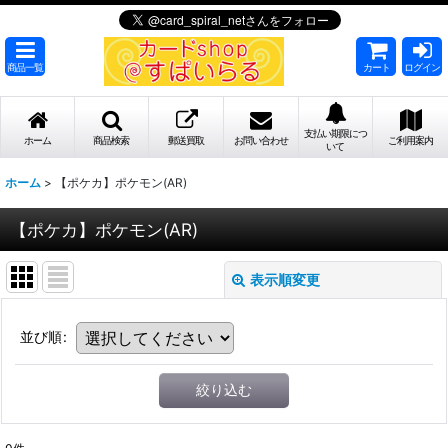
商品一覧
カート
ログイン
支払い期限につ
ホーム
商品検索
郵送買取
お問い合わせ
ご利用案内
いて
ホーム
>
【ポケカ】ポケモン(AR)
【ポケカ】ポケモン(AR)
表示順変更
並び順
:
絞り込む