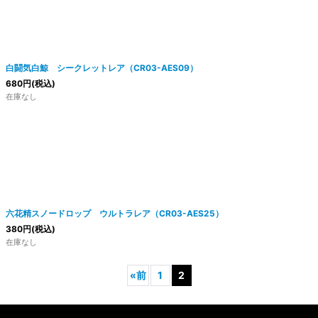
白闘気白鯨 シークレットレア（CR03-AES09）
680
円
(税込)
在庫なし
六花精スノードロップ ウルトラレア（CR03-AES25）
380
円
(税込)
在庫なし
«
前
1
2