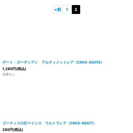
«
前
1
2
ゲート・ガーディアン アルティメットレア（CR03-AE076）
1,280
円
(税込)
在庫なし
ゴーティスの灯ペイシス ウルトラレア（CR03-AE077）
280
円
(税込)