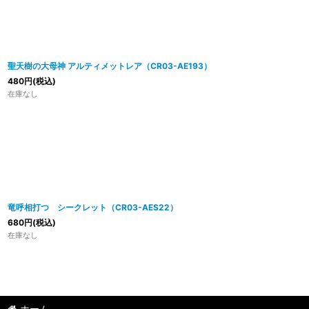
聖天樹の大母神 アルティメットレア（CR03-AE193）
480
円
(税込)
在庫なし
竜呼相打つ シークレット（CR03-AES22）
680
円
(税込)
在庫なし
ホーム