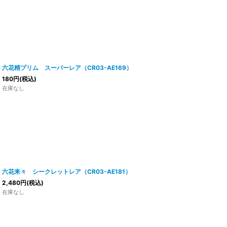
六花精プリム スーパーレア（CR03-AE169）
180
円
(税込)
在庫なし
六花来々 シークレットレア（CR03-AE181）
2,480
円
(税込)
在庫なし