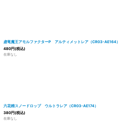
虚竜魔王アモルファクターP アルティメットレア（CR03-AE164）
480
円
(税込)
在庫なし
六花精スノードロップ ウルトラレア（CR03-AE174）
380
円
(税込)
在庫なし