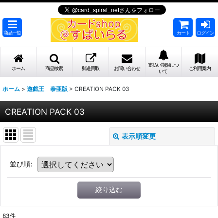
商品一覧
カート
ログイン
支払い期限につ
ホーム
商品検索
郵送買取
お問い合わせ
ご利用案内
いて
ホーム
>
遊戯王 泰亜版
>
CREATION PACK 03
CREATION PACK 03
表示順変更
並び順
:
絞り込む
83
件