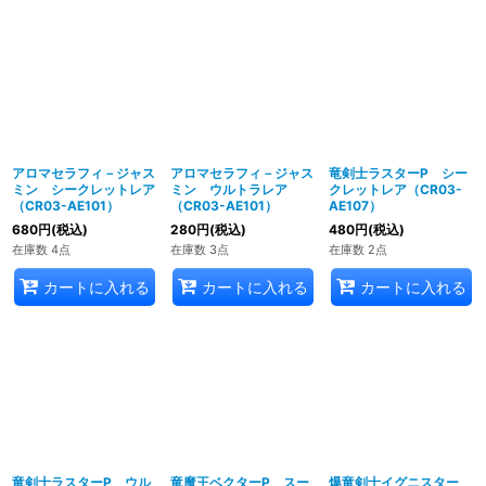
アロマセラフィ－ジャス
アロマセラフィ－ジャス
竜剣士ラスターP シー
ミン シークレットレア
ミン ウルトラレア
クレットレア（CR03-
（CR03-AE101）
（CR03-AE101）
AE107）
680
円
(税込)
280
円
(税込)
480
円
(税込)
在庫数 4点
在庫数 3点
在庫数 2点
カートに入れる
カートに入れる
カートに入れる
竜剣士ラスターP ウル
竜魔王ベクターP スー
爆竜剣士イグニスター