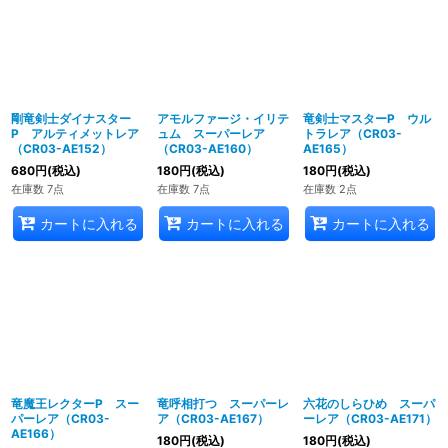
剛竜剣士ダイナスター
アモルファージ・イリテ
竜剣士マスターP ウル
P アルティメットレア
ュム スーパーレア
トラレア（CR03-
（CR03-AE152）
（CR03-AE160）
AE165）
680
円
(税込)
180
円
(税込)
180
円
(税込)
在庫数 7点
在庫数 7点
在庫数 2点
カートに入れる
カートに入れる
カートに入れる
竜魔王レクターP スー
竜呼相打つ スーパーレ
六花のしらひめ スーパ
パーレア（CR03-
ア（CR03-AE167）
ーレア（CR03-AE171）
AE166）
180
円
(税込)
180
円
(税込)