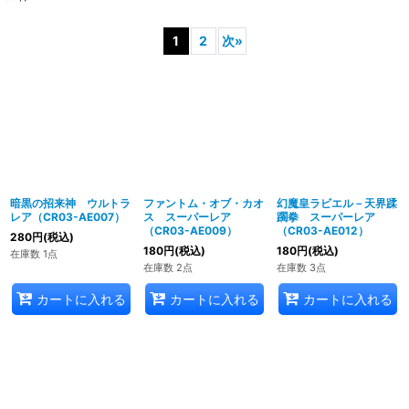
1
2
次
»
暗黒の招来神 ウルトラ
ファントム・オブ・カオ
幻魔皇ラビエル－天界蹂
レア（CR03-AE007）
ス スーパーレア
躙拳 スーパーレア
（CR03-AE009）
（CR03-AE012）
280
円
(税込)
180
円
(税込)
180
円
(税込)
在庫数 1点
在庫数 2点
在庫数 3点
カートに入れる
カートに入れる
カートに入れる