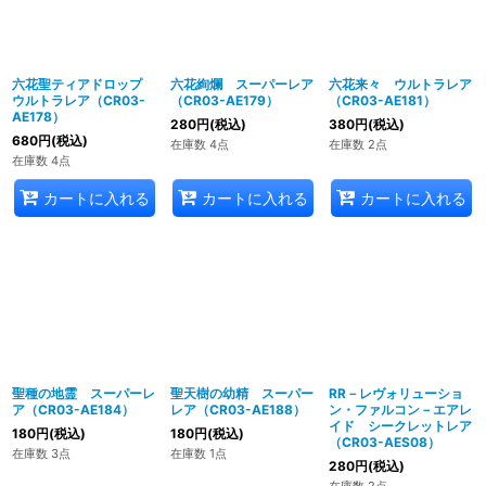
六花聖ティアドロップ
六花絢爛 スーパーレア
六花来々 ウルトラレア
ウルトラレア（CR03-
（CR03-AE179）
（CR03-AE181）
AE178）
280
円
(税込)
380
円
(税込)
680
円
(税込)
在庫数 4点
在庫数 2点
在庫数 4点
カートに入れる
カートに入れる
カートに入れる
聖種の地霊 スーパーレ
聖天樹の幼精 スーパー
RR－レヴォリューショ
ア（CR03-AE184）
レア（CR03-AE188）
ン・ファルコン－エアレ
イド シークレットレア
180
円
(税込)
180
円
(税込)
（CR03-AES08）
在庫数 3点
在庫数 1点
280
円
(税込)