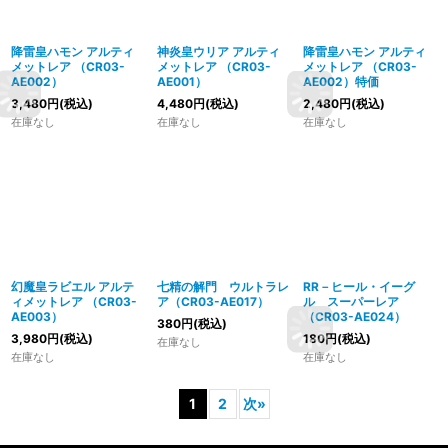
降雷皇ハモン アルティ
神炎皇ウリア アルティ
降雷皇ハモン アルティ
メットレア （CR03-
メットレア （CR03-
メットレア （CR03-
AE002）
AE001）
AE002）特価
3,480
円
(税込)
4,480
円
(税込)
2,480
円
(税込)
在庫なし
在庫なし
在庫なし
幻魔皇ラビエル アルテ
七精の解門 ウルトラレ
RR－ヒール・イーグ
ィメットレア （CR03-
ア（CR03-AE017）
ル スーパーレア
AE003）
（CR03-AE024）
380
円
(税込)
3,980
円
(税込)
180
円
(税込)
在庫なし
在庫なし
在庫なし
1
2
次
»