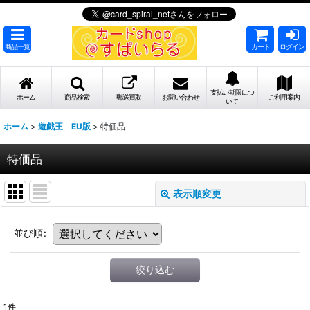
商品一覧
カート
ログイン
支払い期限につ
ホーム
商品検索
郵送買取
お問い合わせ
ご利用案内
いて
ホーム
>
遊戯王 EU版
>
特価品
特価品
表示順変更
並び順
:
絞り込む
1
件