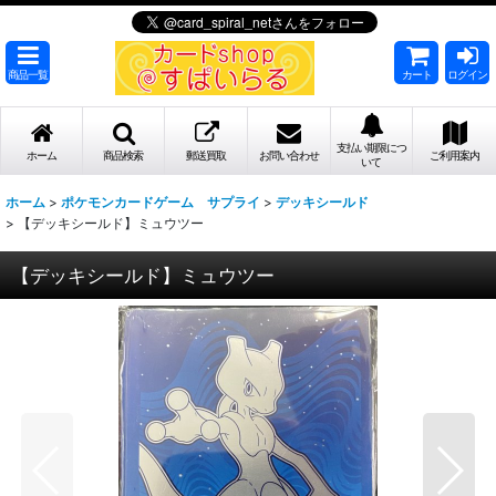
商品一覧
カート
ログイン
支払い期限につ
ホーム
商品検索
郵送買取
お問い合わせ
ご利用案内
いて
ホーム
>
ポケモンカードゲーム サプライ
>
デッキシールド
>
【デッキシールド】ミュウツー
【デッキシールド】ミュウツー