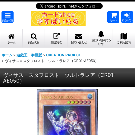
商品一覧
カート
ログイン
支払い期限につ
ホーム
商品検索
郵送買取
お問い合わせ
ご利用案内
いて
ホーム
>
遊戯王 泰亜版
>
CREATION PACK 01
>
ヴィサス＝スタフロスト ウルトラレア（CR01-AE050）
ヴィサス＝スタフロスト ウルトラレア（CR01-
AE050）