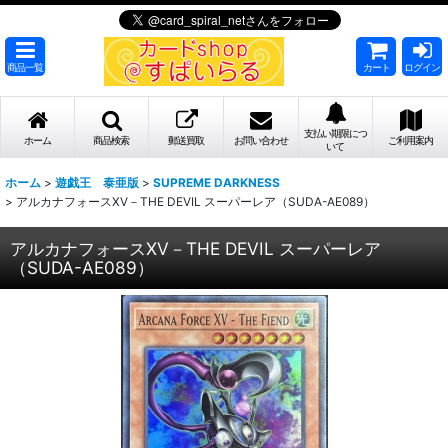
商品一覧
カート
ログイン
支払い期限につ
ホーム
商品検索
郵送買取
お問い合わせ
ご利用案内
いて
ホーム
>
遊戯王 泰亜版
>
SUPREME DARKNESS
>
アルカナフォースXV－THE DEVIL スーパーレア（SUDA-AE089）
アルカナフォースXV－THE DEVIL スーパーレア
（SUDA-AE089）