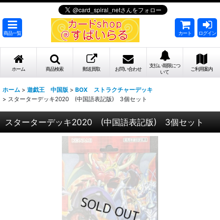
商品一覧
カート
ログイン
支払い期限につ
ホーム
商品検索
郵送買取
お問い合わせ
ご利用案内
いて
ホーム
>
遊戯王 中国版
>
BOX ストラクチャーデッキ
>
スターターデッキ2020 (中国語表記版) 3個セット
スターターデッキ2020 (中国語表記版) 3個セット