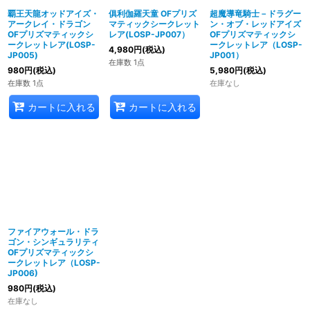
覇王天龍オッドアイズ・
俱利伽羅天童 OFプリズ
超魔導竜騎士－ドラグー
アークレイ・ドラゴン
マティックシークレット
ン・オブ・レッドアイズ
OFプリズマティックシ
レア(LOSP-JP007）
OFプリズマティックシ
ークレットレア(LOSP-
ークレットレア（LOSP-
4,980
円
(税込)
JP005)
JP001）
在庫数 1点
980
円
(税込)
5,980
円
(税込)
在庫数 1点
在庫なし
カートに入れる
カートに入れる
ファイアウォール・ドラ
ゴン・シンギュラリティ
OFプリズマティックシ
ークレットレア（LOSP-
JP006)
980
円
(税込)
在庫なし