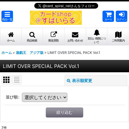
商品一覧
カート
ログイン
支払い期限につ
ホーム
商品検索
郵送買取
お問い合わせ
ご利用案内
いて
ホーム
>
遊戯王 アジア版
>
LIMIT OVER SPECIAL PACK Vol.1
LIMIT OVER SPECIAL PACK Vol.1
表示順変更
並び順
:
絞り込む
7
件