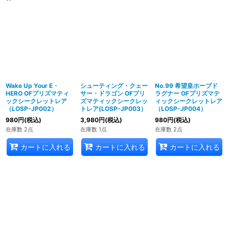
Wake Up Your E・
シューティング・クェー
No.99 希望皇ホープド
HERO OFプリズマティ
サー・ドラゴン OFプリ
ラグナー OFプリズマテ
ックシークレットレア
ズマティックシークレッ
ィックシークレットレア
（LOSP-JP002）
トレア(LOSP-JP003）
（LOSP-JP004）
980
円
(税込)
3,980
円
(税込)
980
円
(税込)
在庫数 2点
在庫数 1点
在庫数 2点
カートに入れる
カートに入れる
カートに入れる