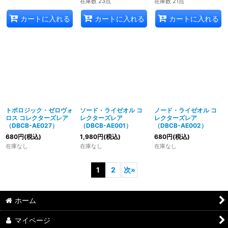
在庫数 23点
在庫数 21点
カートに入れる
カートに入れる
カートに入れる
トポロジック・ゼロヴォ
ソード・ライゼオル コ
ノード・ライゼオル コ
ロス コレクターズレア
レクターズレア
レクターズレア
（DBCB-AE027）
（DBCB-AE001）
（DBCB-AE002）
680
円
(税込)
1,980
円
(税込)
680
円
(税込)
在庫なし
在庫なし
在庫なし
1
2
次
»
ホーム
マイページ