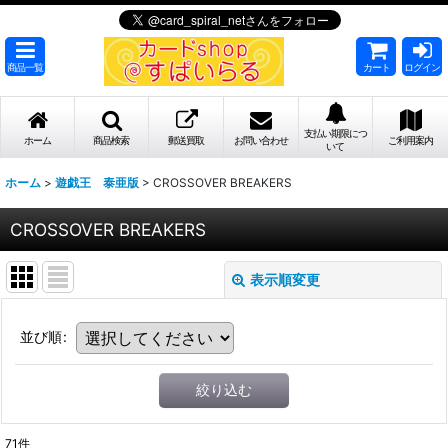
商品一覧
カート
ログイン
支払い期限につ
ホーム
商品検索
郵送買取
お問い合わせ
ご利用案内
いて
ホーム
>
遊戯王 泰亜版
>
CROSSOVER BREAKERS
CROSSOVER BREAKERS
表示順変更
並び順
:
絞り込む
71
件