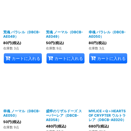
荒魂 パラレル（DBCB-
荒魂 ノーマル（DBCB-
幸魂 パラレル（DBCB-
AE049）
AE049）
AE050）
80
円
(税込)
50
円
(税込)
80
円
(税込)
在庫数 3点
在庫数 9点
在庫数 3点
カートに入れる
カートに入れる
カートに入れる
幸魂 ノーマル（DBCB-
盛悴のリザルドーズ ス
M∀LICE＜Q＞HEARTS
AE050）
ーパーレア（DBCB-
OF CRYPTER ウルトラ
AE058）
レア（DBCB-AE020）
50
円
(税込)
480
円
(税込)
680
円
(税込)
在庫数 9点